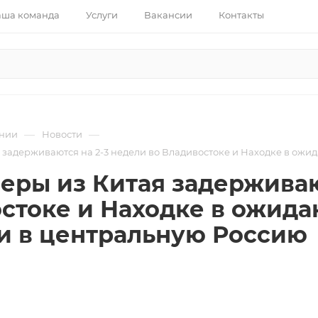
ша команда
Услуги
Вакансии
Контакты
—
—
нии
Новости
 задерживаются на 2-3 недели во Владивостоке и Находке в ож
еры из Китая задерживаю
стоке и Находке в ожид
и в центральную Россию