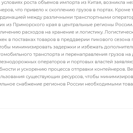
 условиях роста объемов импорта из Китая, возникла н
еров, что привело к скоплению грузов в портах. Кроме
рдинацией между различными транспортными оператор
их из Приморского края в центральные регионы России.
еличению расходов на хранение и логистику. Логистиче
ек в поставках товаров в преддверии пикового сезона
чтобы минимизировать задержки и избежать дополнитель
томобильного транспорта и перенаправления грузов на
лезнодорожных операторов и портовых властей заявля
бности и ускорению процесса отправки контейнеров. В
льзования существующих ресурсов, чтобы минимизирова
бильное снабжение регионов России необходимыми това