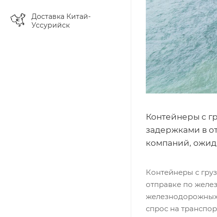
Доставка Китай-
Уссурийск
Контейнеры с г
задержками в о
компаний, ожида
Контейнеры с гру
отправке по желе
железнодорожных п
спрос на транспо