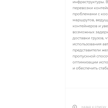
инфраструктуры. В
перевозки контейн
проблемами с коо
маршрутов, ведущ
контейнеров и ув
возможных задерж
доставки грузов, 
использования ав
представители же
пропускной спосо
оптимизации испо
и обеспечить ста
НАЗАД К СПИСКУ