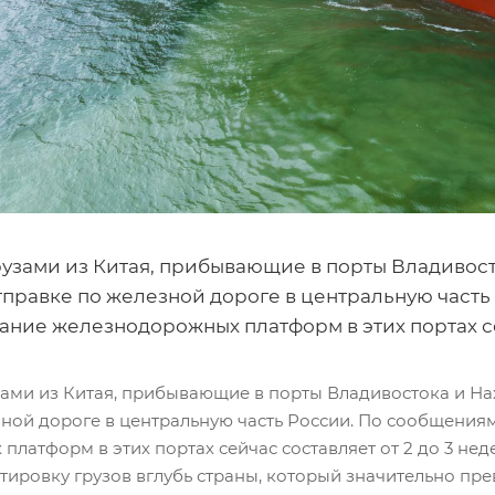
рузами из Китая, прибывающие в порты Владивост
тправке по железной дороге в центральную част
ние железнодорожных платформ в этих портах сей
зами из Китая, прибывающие в порты Владивостока и На
зной дороге в центральную часть России. По сообщения
латформ в этих портах сейчас составляет от 2 до 3 не
ртировку грузов вглубь страны, который значительно 