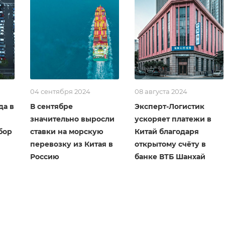
04 сентября 2024
08 августа 2024
да в
В сентябре
Эксперт-Логистик
значительно выросли
ускоряет платежи в
бор
ставки на морскую
Китай благодаря
перевозку из Китая в
открытому счёту в
Россию
банке ВТБ Шанхай