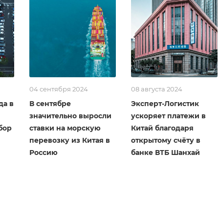
04 сентября 2024
08 августа 2024
да в
В сентябре
Эксперт-Логистик
значительно выросли
ускоряет платежи в
бор
ставки на морскую
Китай благодаря
перевозку из Китая в
открытому счёту в
Россию
банке ВТБ Шанхай