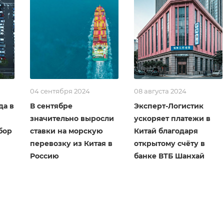
04 сентября 2024
08 августа 2024
да в
В сентябре
Эксперт-Логистик
значительно выросли
ускоряет платежи в
бор
ставки на морскую
Китай благодаря
перевозку из Китая в
открытому счёту в
Россию
банке ВТБ Шанхай