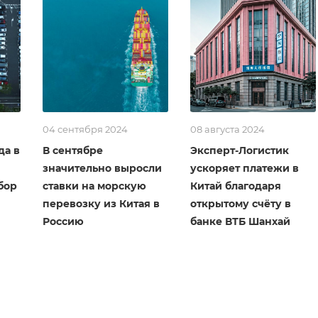
04 сентября 2024
08 августа 2024
да в
В сентябре
Эксперт-Логистик
значительно выросли
ускоряет платежи в
бор
ставки на морскую
Китай благодаря
перевозку из Китая в
открытому счёту в
Россию
банке ВТБ Шанхай