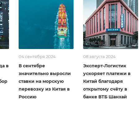
04 сентября 2024
08 августа 2024
да в
В сентябре
Эксперт-Логистик
значительно выросли
ускоряет платежи в
бор
ставки на морскую
Китай благодаря
перевозку из Китая в
открытому счёту в
Россию
банке ВТБ Шанхай