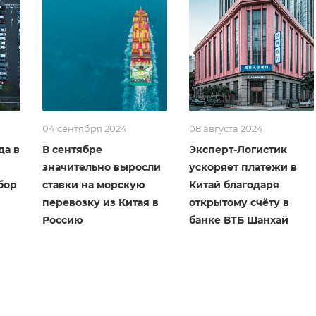
04 сентября 2024
08 августа 2024
да в
В сентябре
Эксперт-Логистик
значительно выросли
ускоряет платежи в
бор
ставки на морскую
Китай благодаря
перевозку из Китая в
открытому счёту в
Россию
банке ВТБ Шанхай