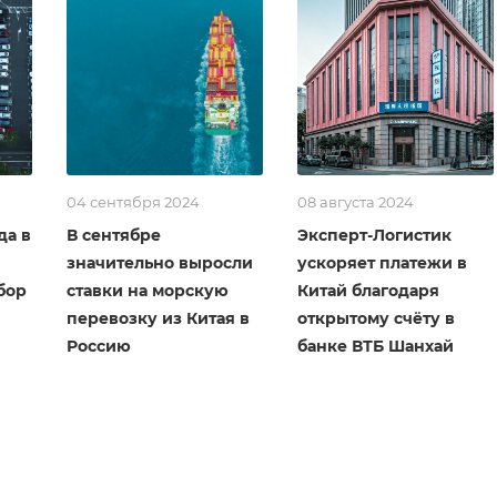
04 сентября 2024
08 августа 2024
да в
В сентябре
Эксперт-Логистик
значительно выросли
ускоряет платежи в
бор
ставки на морскую
Китай благодаря
перевозку из Китая в
открытому счёту в
Россию
банке ВТБ Шанхай