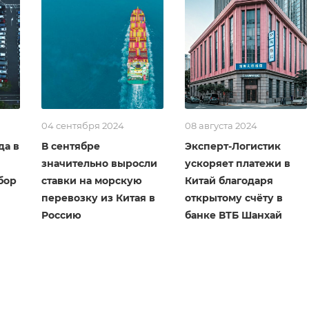
04 сентября 2024
08 августа 2024
да в
В сентябре
Эксперт-Логистик
значительно выросли
ускоряет платежи в
бор
ставки на морскую
Китай благодаря
перевозку из Китая в
открытому счёту в
Россию
банке ВТБ Шанхай