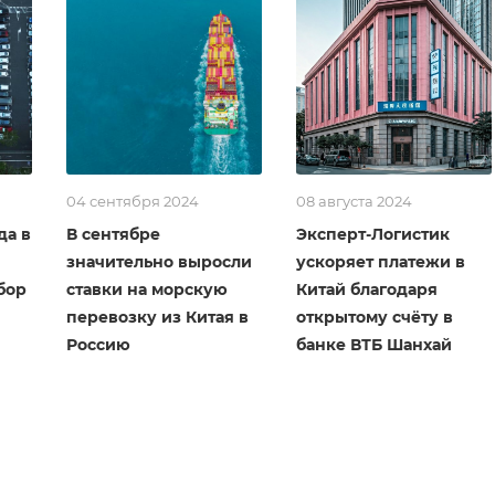
04 сентября 2024
08 августа 2024
да в
В сентябре
Эксперт-Логистик
значительно выросли
ускоряет платежи в
бор
ставки на морскую
Китай благодаря
перевозку из Китая в
открытому счёту в
Россию
банке ВТБ Шанхай