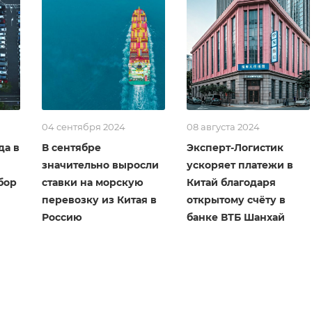
04 сентября 2024
08 августа 2024
да в
В сентябре
Эксперт-Логистик
значительно выросли
ускоряет платежи в
бор
ставки на морскую
Китай благодаря
перевозку из Китая в
открытому счёту в
Россию
банке ВТБ Шанхай