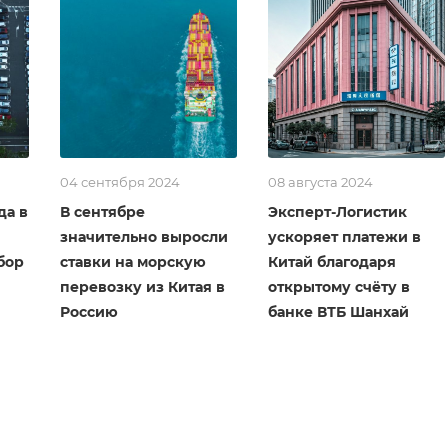
04 сентября 2024
08 августа 2024
да в
В сентябре
Эксперт-Логистик
значительно выросли
ускоряет платежи в
бор
ставки на морскую
Китай благодаря
перевозку из Китая в
открытому счёту в
Россию
банке ВТБ Шанхай