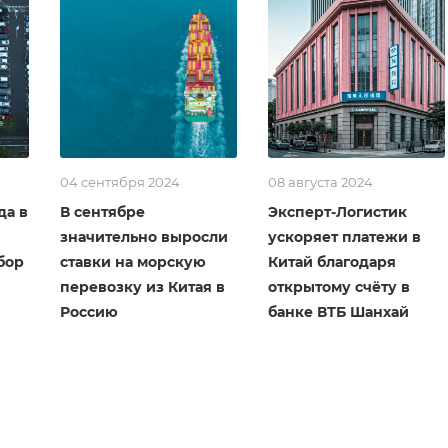
04 сентября 2024
08 августа 2024
да в
В сентябре
Эксперт-Логистик
значительно выросли
ускоряет платежи в
бор
ставки на морскую
Китай благодаря
перевозку из Китая в
открытому счёту в
Россию
банке ВТБ Шанхай