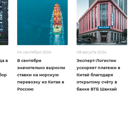
04 сентября 2024
08 августа 2024
да в
В сентябре
Эксперт-Логистик
значительно выросли
ускоряет платежи в
бор
ставки на морскую
Китай благодаря
перевозку из Китая в
открытому счёту в
Россию
банке ВТБ Шанхай