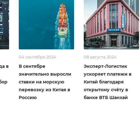
04 сентября 2024
08 августа 2024
да в
В сентябре
Эксперт-Логистик
значительно выросли
ускоряет платежи в
бор
ставки на морскую
Китай благодаря
перевозку из Китая в
открытому счёту в
Россию
банке ВТБ Шанхай