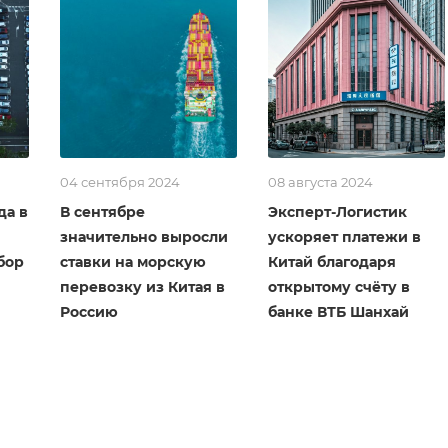
04 сентября 2024
08 августа 2024
да в
В сентябре
Эксперт-Логистик
значительно выросли
ускоряет платежи в
бор
ставки на морскую
Китай благодаря
перевозку из Китая в
открытому счёту в
Россию
банке ВТБ Шанхай