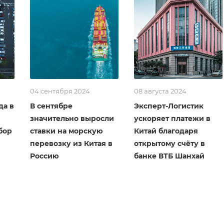
04 сентября 2024
08 августа 2024
да в
В сентябре
Эксперт-Логистик
значительно выросли
ускоряет платежи в
бор
ставки на морскую
Китай благодаря
перевозку из Китая в
открытому счёту в
Россию
банке ВТБ Шанхай