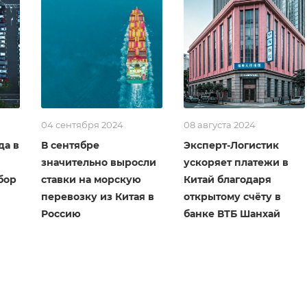
04 сентября 2024
08 августа 2024
да в
В сентябре
Эксперт-Логистик
значительно выросли
ускоряет платежи в
бор
ставки на морскую
Китай благодаря
перевозку из Китая в
открытому счёту в
Россию
банке ВТБ Шанхай