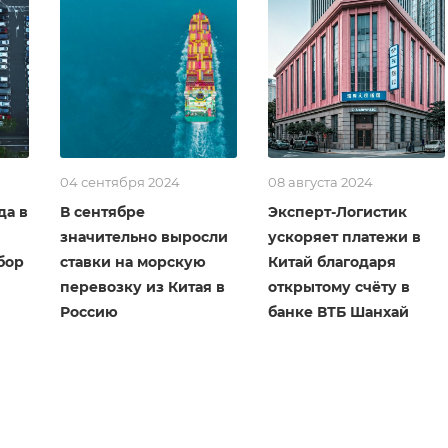
04 сентября 2024
08 августа 2024
да в
В сентябре
Эксперт-Логистик
значительно выросли
ускоряет платежи в
бор
ставки на морскую
Китай благодаря
перевозку из Китая в
открытому счёту в
Россию
банке ВТБ Шанхай