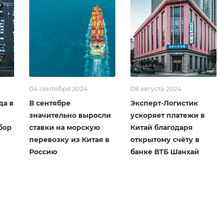
04 сентября 2024
08 августа 2024
да в
В сентябре
Эксперт-Логистик
значительно выросли
ускоряет платежи в
бор
ставки на морскую
Китай благодаря
перевозку из Китая в
открытому счёту в
Россию
банке ВТБ Шанхай