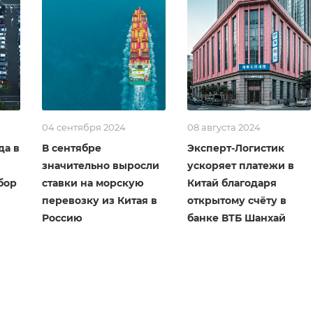
04 сентября 2024
08 августа 2024
да в
В сентябре
Эксперт-Логистик
значительно выросли
ускоряет платежи в
бор
ставки на морскую
Китай благодаря
перевозку из Китая в
открытому счёту в
Россию
банке ВТБ Шанхай