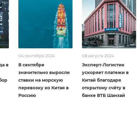
04 сентября 2024
08 августа 2024
да в
В сентябре
Эксперт-Логистик
значительно выросли
ускоряет платежи в
бор
ставки на морскую
Китай благодаря
перевозку из Китая в
открытому счёту в
Россию
банке ВТБ Шанхай