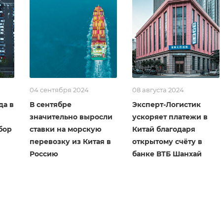
04 сентября 2024
08 августа 2024
да в
В сентябре
Эксперт-Логистик
значительно выросли
ускоряет платежи в
бор
ставки на морскую
Китай благодаря
перевозку из Китая в
открытому счёту в
Россию
банке ВТБ Шанхай