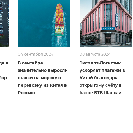
04 сентября 2024
08 августа 2024
да в
В сентябре
Эксперт-Логистик
значительно выросли
ускоряет платежи в
бор
ставки на морскую
Китай благодаря
перевозку из Китая в
открытому счёту в
Россию
банке ВТБ Шанхай