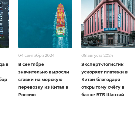
04 сентября 2024
08 августа 2024
да в
В сентябре
Эксперт-Логистик
значительно выросли
ускоряет платежи в
бор
ставки на морскую
Китай благодаря
перевозку из Китая в
открытому счёту в
Россию
банке ВТБ Шанхай