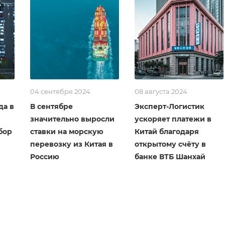
04 сентября 2024
08 августа 2024
да в
В сентябре
Эксперт-Логистик
значительно выросли
ускоряет платежи в
бор
ставки на морскую
Китай благодаря
перевозку из Китая в
открытому счёту в
Россию
банке ВТБ Шанхай