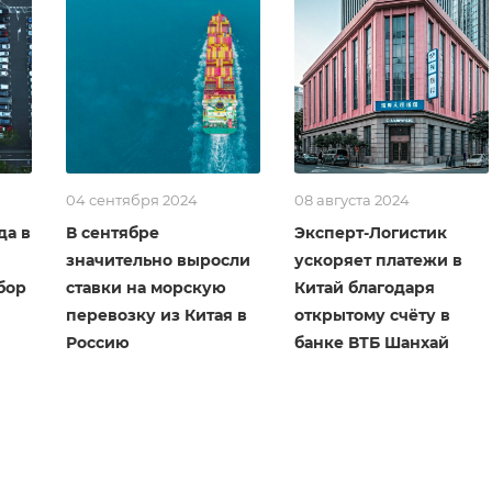
04 сентября 2024
08 августа 2024
да в
В сентябре
Эксперт-Логистик
значительно выросли
ускоряет платежи в
бор
ставки на морскую
Китай благодаря
перевозку из Китая в
открытому счёту в
Россию
банке ВТБ Шанхай