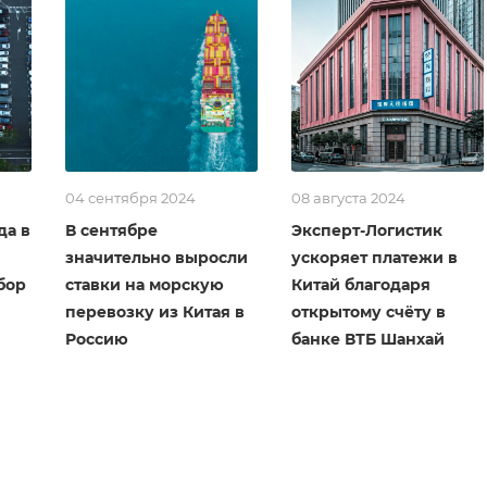
04 сентября 2024
08 августа 2024
да в
В сентябре
Эксперт-Логистик
значительно выросли
ускоряет платежи в
бор
ставки на морскую
Китай благодаря
перевозку из Китая в
открытому счёту в
Россию
банке ВТБ Шанхай