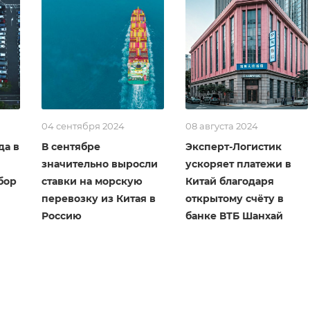
04 сентября 2024
08 августа 2024
да в
В сентябре
Эксперт-Логистик
значительно выросли
ускоряет платежи в
бор
ставки на морскую
Китай благодаря
перевозку из Китая в
открытому счёту в
Россию
банке ВТБ Шанхай