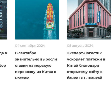
04 сентября 2024
08 августа 2024
да в
В сентябре
Эксперт-Логистик
значительно выросли
ускоряет платежи в
бор
ставки на морскую
Китай благодаря
перевозку из Китая в
открытому счёту в
Россию
банке ВТБ Шанхай